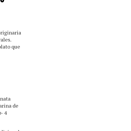
riginaria
ales.
plato que
 nata
arina de
o- 4