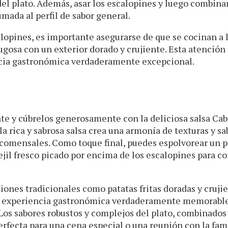
del plato. Además, asar los escalopines y luego combina
mada al perfil de sabor general.
alopines, es importante asegurarse de que se cocinan a 
gosa con un exterior dorado y crujiente. Esta atención 
encia gastronómica verdaderamente excepcional.
nte y cúbrelos generosamente con la deliciosa salsa Cab
a rica y sabrosa salsa crea una armonía de texturas y sa
s comensales. Como toque final, puedes espolvorear un 
jil fresco picado por encima de los escalopines para c
ciones tradicionales como patatas fritas doradas y cruji
 una experiencia gastronómica verdaderamente memorabl
. Los sabores robustos y complejos del plato, combinados
rfecta para una cena especial o una reunión con la fami