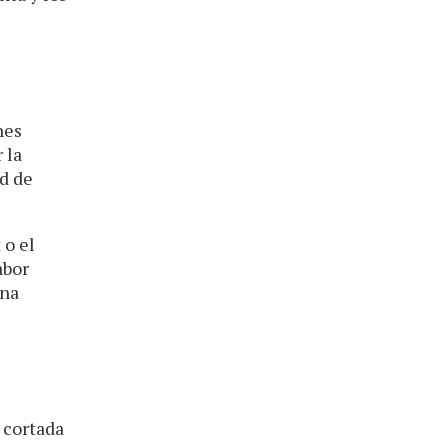
nes
 la
d de
 o el
abor
una
 cortada