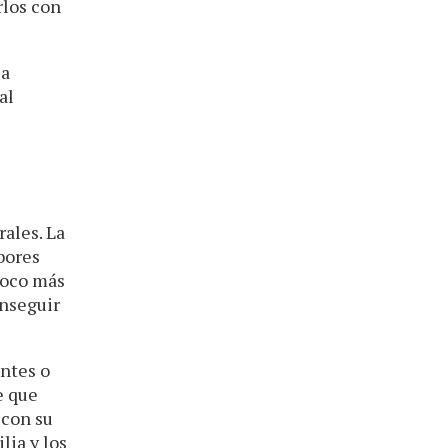
rlos con
la
al
rales. La
bores
poco más
onseguir
entes o
e que
 con su
lia y los