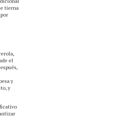
adicional
ne tierna
 por
cerola,
ade el
Después,
pesa y
to, y
ficativo
antizar