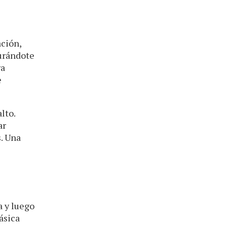
ación,
gurándote
ra
e
lto.
ar
s. Una
a y luego
ásica