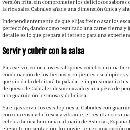
versión frita, sin comprometer los deliciosos sabores 
la rica salsa Cabrales añade una dimensión única y ahu
Independientemente de que elijas freír o asar los esc
perfección, dando como resultado una carne tierna y ju
detalle es lo que prepara el terreno para una experi
Servir y cubrir con la salsa
Para servir, coloca los escalopines cocidos en una fue
combinación de los tiernos y crujientes escalopines y l
que sin duda deleitará tu paladar e impresionará a tu
de queso de Cabrales desmenuzado y una pizca de pere
una guarnición hermosa y deliciosa.
Ya elijas servir los escalopines al Cabrales con guarni
con una ensalada fresca y vibrante, el resultado es
celebra la rica herencia culinaria de Asturias, España
elegante presentación, lo convierten en una opción pe