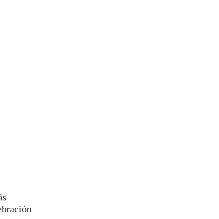
ás
ebración