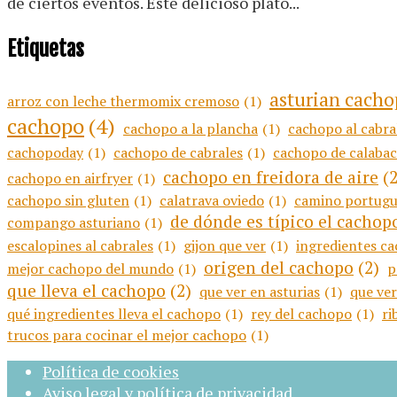
de ciertos eventos. Este delicioso plato...
Etiquetas
asturian cach
arroz con leche thermomix cremoso
(1)
cachopo
(4)
cachopo a la plancha
(1)
cachopo al cabra
cachopoday
(1)
cachopo de cabrales
(1)
cachopo de calabac
cachopo en freidora de aire
(2
cachopo en airfryer
(1)
cachopo sin gluten
(1)
calatrava oviedo
(1)
camino portugu
de dónde es típico el cachop
compango asturiano
(1)
escalopines al cabrales
(1)
gijon que ver
(1)
ingredientes c
origen del cachopo
(2)
mejor cachopo del mundo
(1)
p
que lleva el cachopo
(2)
que ver en asturias
(1)
que ver
qué ingredientes lleva el cachopo
(1)
rey del cachopo
(1)
ri
trucos para cocinar el mejor cachopo
(1)
Política de cookies
Aviso legal y política de privacidad